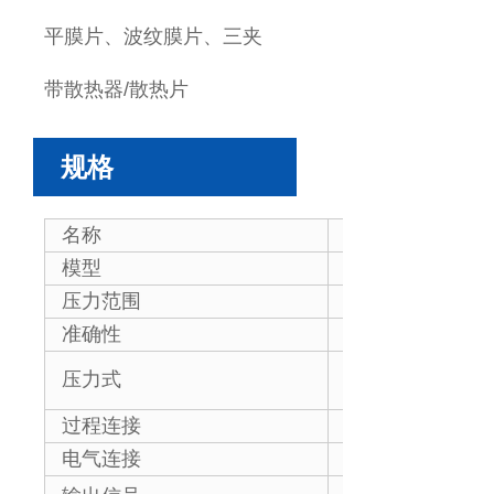
平膜片、波纹膜片、三夹
带散热器/散热片
规格
名称
高温250℃平膜
模型
WP435E
压力范围
-100kPa~0－20
准确性
0.1%FS；0.2%
表压(G)、绝压(A
压力式
密封压力（S）
过程连接
G1/2”, M20*1.5
电气连接
接线端子 2 x M20
4-20mA（1-5V