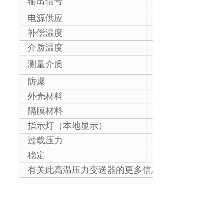
输出信号
5V；0-10V
电源供应
24V 直流；220
补偿温度
-10～70℃
介质温度
-30~250℃（
与不锈钢 304 
测量介质
浆、啤酒、糖等
防爆
Ex iaIICT4；Ex 
外壳材料
铝合金
隔膜材料
SUS304/ SUS31
指示灯（本地显示）
LCD、LED、
过载压力
150%FS
稳定
0.5%FS/年
有关此高温压力变送器的更多信息，请随时与我
上一个：
WP435D 食品应......