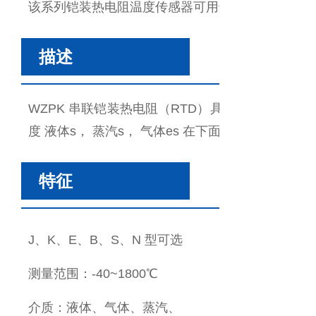
该系列铠装热电阻温度传感器可用于化纤、橡塑、
描述
W
ZPK
串联铠装热电阻（RTD）具有以下优点
度
液体
s
， 蒸汽
s
， 气体
es
在下面
-
特征
J、K、E、B、S、N 型可选
测量范围：-40~1800℃
介质：液体、气体、蒸汽、