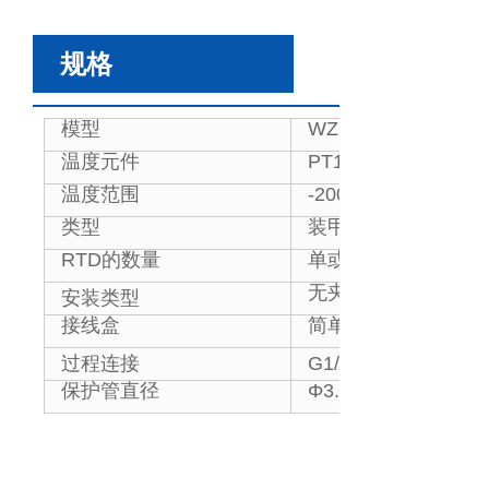
规格
模型
WZPK 铠装热电阻 (R
温度元件
PT100、PT1000、C
温度范围
-200~500℃
类型
装甲
RTD的数量
单或双元素（可选）
无夹具装置，固定套
安装类型
接线盒
简单，防水型，防爆
过程连接
G1/2”, M20*1.5, 1/
保护管直径
Φ3.0mm、Φ4.0mm