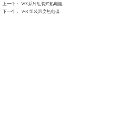
上一个：
WZ系列组装式热电阻......
下一个：
WR 组装温度热电偶
留下你的信息
名字
电子邮件（我们将在24小时通过邮件回复你）
电话